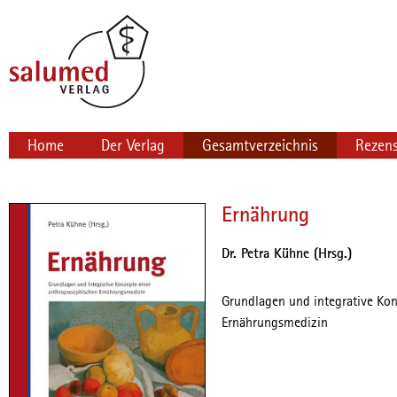
Navigation
Home
Der Verlag
Gesamtverzeichnis
Rezen
überspringen
Ernährung
Dr. Petra Kühne (Hrsg.)
Grundlagen und integrative Ko
Ernährungsmedizin